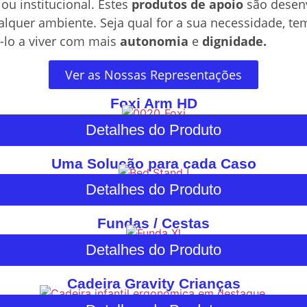
ou institucional. Estes
produtos de apoio
são desenvo
quer ambiente. Seja qual for a sua necessidade, temo
-lo a viver com mais
autonomia
e
dignidade.
Ver as Nossas Representações
Foxi Arm HD
Detalhes do Produto
Uma Solução para cada Caso
Detalhes do Produto
Fundas / Cestas
Detalhes do Produto
Cadeira Gravity Crianças