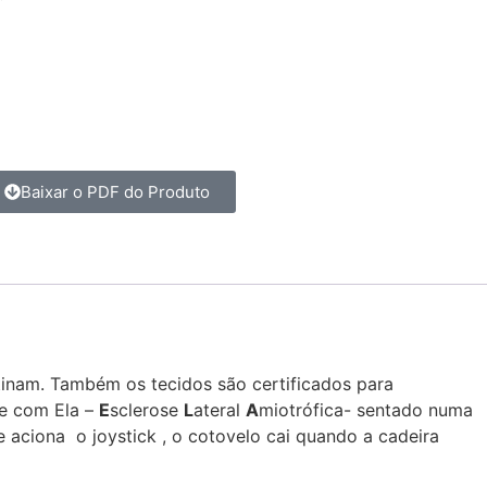
Baixar o PDF do Produto
inam. Também os tecidos são certificados para
te com Ela –
E
sclerose
L
ateral
A
miotrófica- sentado numa
 aciona o joystick , o cotovelo cai quando a cadeira